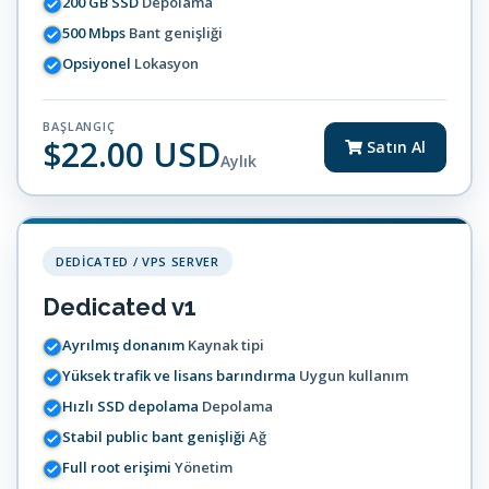
200 GB SSD
Depolama
500 Mbps
Bant genişliği
Opsiyonel
Lokasyon
BAŞLANGIÇ
$22.00 USD
Satın Al
Aylık
DEDICATED / VPS SERVER
Dedicated v1
Ayrılmış donanım
Kaynak tipi
Yüksek trafik ve lisans barındırma
Uygun kullanım
Hızlı SSD depolama
Depolama
Stabil public bant genişliği
Ağ
Full root erişimi
Yönetim