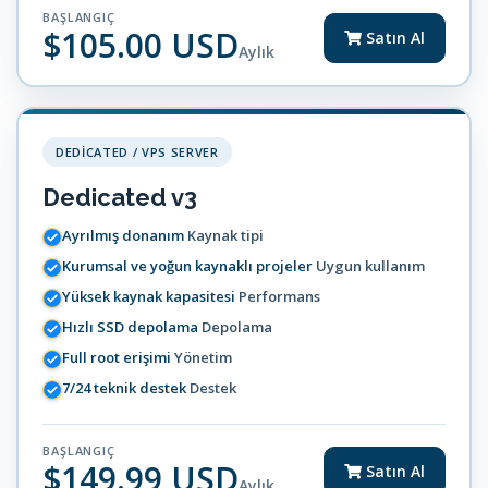
BAŞLANGIÇ
$105.00 USD
Satın Al
Aylık
DEDICATED / VPS SERVER
Dedicated v3
Ayrılmış donanım
Kaynak tipi
Kurumsal ve yoğun kaynaklı projeler
Uygun kullanım
Yüksek kaynak kapasitesi
Performans
Hızlı SSD depolama
Depolama
Full root erişimi
Yönetim
7/24 teknik destek
Destek
BAŞLANGIÇ
$149.99 USD
Satın Al
Aylık