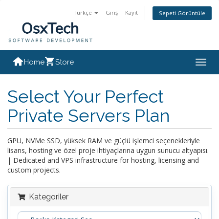
Türkçe
Giriş
Kayıt
Sepeti Görüntüle
Home
Store
Togg
navig
Select Your Perfect
Private Servers Plan
GPU, NVMe SSD, yüksek RAM ve güçlü işlemci seçenekleriyle
lisans, hosting ve özel proje ihtiyaçlarına uygun sunucu altyapısı.
| Dedicated and VPS infrastructure for hosting, licensing and
custom projects.
Kategoriler