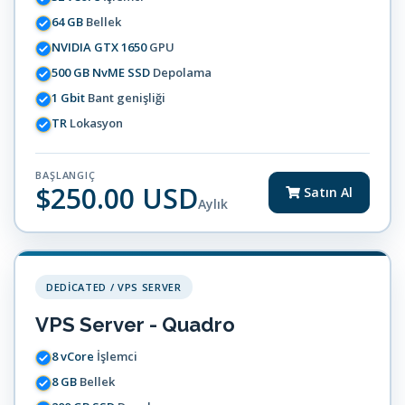
64 GB
Bellek
NVIDIA GTX 1650
GPU
500 GB NvME SSD
Depolama
1 Gbit
Bant genişliği
TR
Lokasyon
BAŞLANGIÇ
$250.00 USD
Satın Al
Aylık
DEDICATED / VPS SERVER
VPS Server - Quadro
8 vCore
İşlemci
8 GB
Bellek