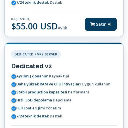
7/24 teknik destek
Destek
BAŞLANGIÇ
$55.00 USD
Satın Al
Aylık
DEDICATED / VPS SERVER
Dedicated v2
Ayrılmış donanım
Kaynak tipi
Daha yüksek RAM ve CPU ihtiyaçları
Uygun kullanım
Stabil production kapasitesi
Performans
Hızlı SSD depolama
Depolama
Full root erişimi
Yönetim
7/24 teknik destek
Destek