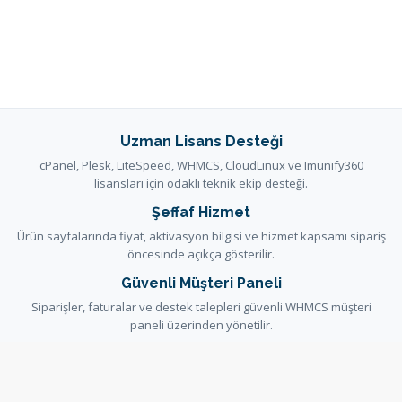
Uzman Lisans Desteği
cPanel, Plesk, LiteSpeed, WHMCS, CloudLinux ve Imunify360
lisansları için odaklı teknik ekip desteği.
Şeffaf Hizmet
Ürün sayfalarında fiyat, aktivasyon bilgisi ve hizmet kapsamı sipariş
öncesinde açıkça gösterilir.
Güvenli Müşteri Paneli
Siparişler, faturalar ve destek talepleri güvenli WHMCS müşteri
paneli üzerinden yönetilir.
Yardım ve Dokümantasyon
Kurulum ve hizmet kararlarını destekleyen rehberler bilgi
bankasında ve duyurularda yayınlanır.