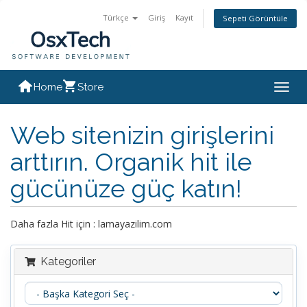
Türkçe
Giriş
Kayıt
Sepeti Görüntüle
Home
Store
Togg
navig
Web sitenizin girişlerini
arttırın. Organik hit ile
gücünüze güç katın!
Daha fazla Hit için : lamayazilim.com
Kategoriler