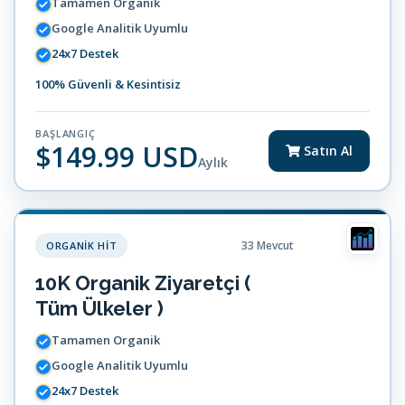
Tamamen Organik
Google Analitik Uyumlu
24x7 Destek
100% Güvenli & Kesintisiz
BAŞLANGIÇ
$149.99 USD
Satın Al
Aylık
33 Mevcut
ORGANIK HIT
10K Organik Ziyaretçi (
Tüm Ülkeler )
Tamamen Organik
Google Analitik Uyumlu
24x7 Destek