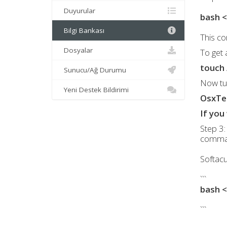
Duyurular
bash <
Bilgi Bankası
This co
Dosyalar
To get a
touch 
Sunucu/Ağ Durumu
Now tur
Yeni Destek Bildirimi
OsxTec
If you
Step 3:
comma
Softacu
```
bash <
```