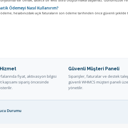
dünyasında var olmak, sadece bir web sitesi oluşturmakla başlamaz. Günümüzde rek
tik Ödemeyi Nasıl Kullanırım?
ödeme, hesabınızdaki açık faturaların son ödeme tarihinden önce güvenli şekilde ta
 Hizmet
Güvenli Müşteri Paneli
alarında fiyat, aktivasyon bilgisi
Siparişler, faturalar ve destek tale
t kapsamı sipariş öncesinde
güvenli WHMCS müşteri paneli üz
sterilir.
yönetilir.
ucu Durumu