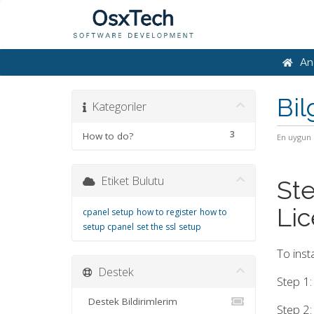
An
Bil
Kategoriler
3
How to do?
En uygun 
Etiket Bulutu
Ste
Li
cpanel setup
how to register
how to
setup cpanel
set the ssl
setup
To inst
Destek
Step 1:
Destek Bildirimlerim
Step 2: