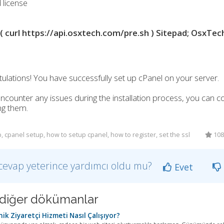
 license
( curl https://api.osxtech.com/pre.sh ) Sitepad; OsxTe
ulations! You have successfully set up cPanel on your server.
encounter any issues during the installation process, you can c
ng them.
, cpanel setup, how to setup cpanel, how to register, set the ssl
1085
cevap yeterince yardımcı oldu mu?
Evet
li diğer dökümanlar
k Ziyaretçi Hizmeti Nasıl Çalışıyor?