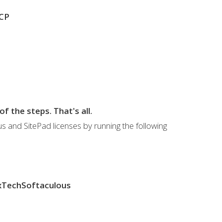
hCP
f the steps. That's all.
ous and SitePad licenses by running the following
OsxTechSoftaculous