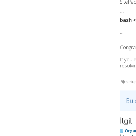
SitePad
```
bash <
```
Congrat
If you 
resolvi
setup
Bu 
İlgi
Organi