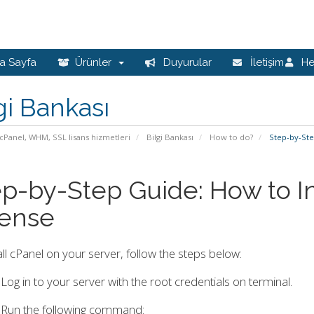
a Sayfa
Ürünler
Duyurular
İletişim
H
gi Bankası
cPanel, WHM, SSL lisans hizmetleri
Bilgi Bankası
How to do?
Step-by-Step
p-by-Step Guide: How to In
cense
all cPanel on your server, follow the steps below:
 Log in to your server with the root credentials on terminal.
 Run the following command: