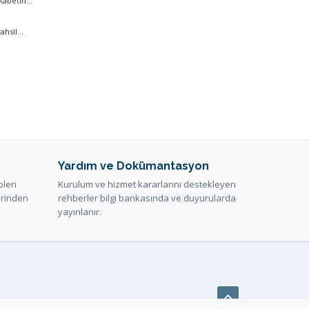
abetin...
hsil...
Yardım ve Dokümantasyon
pleri
Kurulum ve hizmet kararlarını destekleyen
erinden
rehberler bilgi bankasında ve duyurularda
yayınlanır.