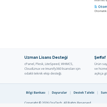
İnternet 
Otoma
Otomatik 
Uzman Lisans Desteği
Şeffaf
cPanel, Plesk, LiteSpeed, WHMCS,
Ürün sayf
CloudLinux ve Imunify360 lisansları için
ve hizme
odaklı teknik ekip desteği.
açıkça gö
Bilgi Bankası
|
Duyurular
|
Destek Talebi
|
Sun
Copyright © 2026 OsxTech. All Rights Reserved.