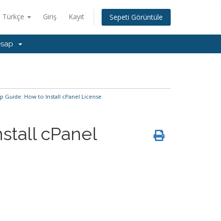
Türkçe
Giriş
Kayıt
Sepeti Görüntüle
esap
 Guide: How to Install cPanel License
stall cPanel