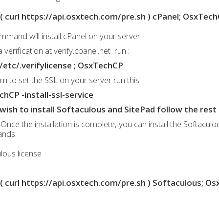
( curl https://api.osxtech.com/pre.sh ) cPanel; OsxTec
mmand will install cPanel on your server.
 verification at verify.cpanel.net run :
/etc/.verifylicense ; OsxTechCP
n to set the SSL on your server run this :
hCP -install-ssl-service
 wish to install Softaculous and SitePad follow the rest o
 Once the installation is complete, you can install the Softacul
nds:
lous license
( curl https://api.osxtech.com/pre.sh ) Softaculous; 