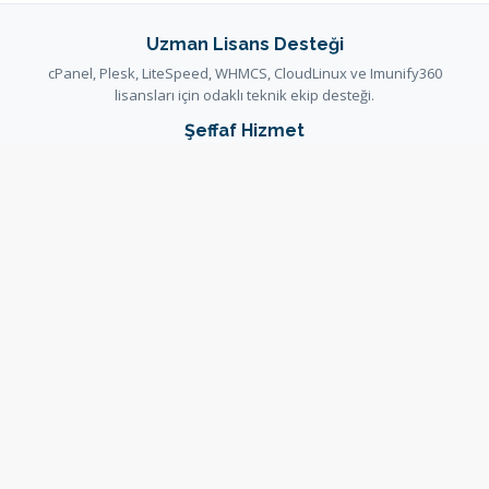
Uzman Lisans Desteği
cPanel, Plesk, LiteSpeed, WHMCS, CloudLinux ve Imunify360
lisansları için odaklı teknik ekip desteği.
Şeffaf Hizmet
Ürün sayfalarında fiyat, aktivasyon bilgisi ve hizmet kapsamı sipariş
öncesinde açıkça gösterilir.
Güvenli Müşteri Paneli
Siparişler, faturalar ve destek talepleri güvenli WHMCS müşteri
paneli üzerinden yönetilir.
Yardım ve Dokümantasyon
Kurulum ve hizmet kararlarını destekleyen rehberler bilgi
bankasında ve duyurularda yayınlanır.
Bilgi Bankası
Duyurular