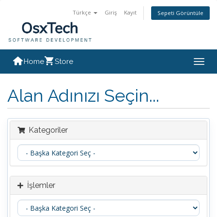
Türkçe
Giriş
Kayıt
Sepeti Görüntüle
Home
Store
Togg
navig
Alan Adınızı Seçin...
Kategoriler
İşlemler