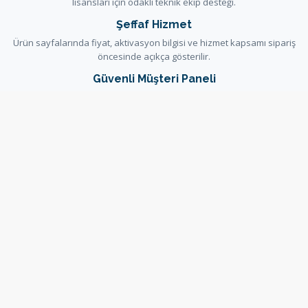
lisansları için odaklı teknik ekip desteği.
Şeffaf Hizmet
Ürün sayfalarında fiyat, aktivasyon bilgisi ve hizmet kapsamı sipariş
öncesinde açıkça gösterilir.
Güvenli Müşteri Paneli
Siparişler, faturalar ve destek talepleri güvenli WHMCS müşteri
paneli üzerinden yönetilir.
Yardım ve Dokümantasyon
Kurulum ve hizmet kararlarını destekleyen rehberler bilgi
bankasında ve duyurularda yayınlanır.
Bilgi Bankası
Duyurular
Destek Talebi
Sunucu Durumu
Copyright © 2026 OsxTech. All Rights Reserved.