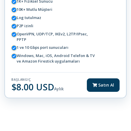
1K+ Fiziksel Sunucu
10K+ Mutlu Müşteri
Log tutulmaz
P2P izinli
OpenVPN, UDP/TCP, IKEv2, L2TP/IPsec,
PPTP
1 ve 10 Gbps port sunucuları
Windows, Mac, iOS, Android Telefon & TV
ve Amazon Firestick uygulamaları
BAŞLANGIÇ
$8.00 USD
Satın Al
Aylık