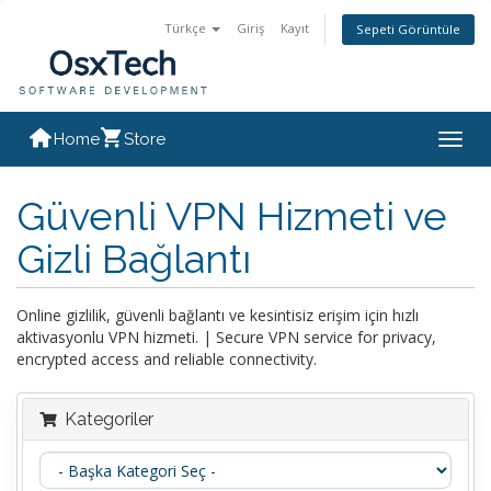
Türkçe
Giriş
Kayıt
Sepeti Görüntüle
Home
Store
Togg
navig
Güvenli VPN Hizmeti ve
Gizli Bağlantı
Online gizlilik, güvenli bağlantı ve kesintisiz erişim için hızlı
aktivasyonlu VPN hizmeti. | Secure VPN service for privacy,
encrypted access and reliable connectivity.
Kategoriler