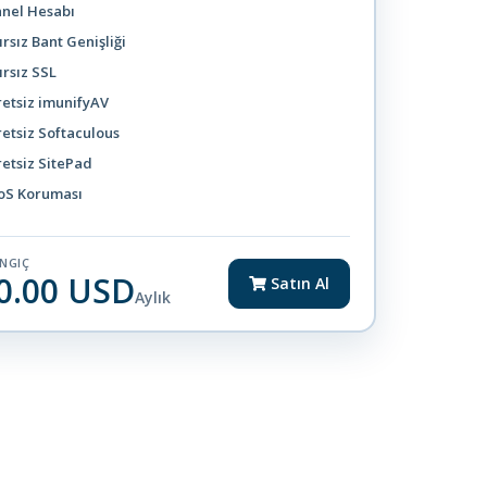
anel Hesabı
ırsız Bant Genişliği
ırsız SSL
etsiz imunifyAV
etsiz Softaculous
etsiz SitePad
oS Koruması
NGIÇ
0.00 USD
Satın Al
Aylık