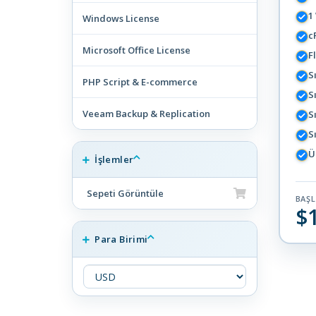
1
Windows License
c
Microsoft Office License
F
S
PHP Script & E-commerce
S
Veeam Backup & Replication
S
S
Ü
İşlemler
Sepeti Görüntüle
BAŞ
$
Para Birimi