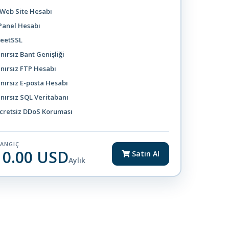
 Web Site Hesabı
Panel Hesabı
leetSSL
ınırsız Bant Genişliği
ınırsız FTP Hesabı
ınırsız E-posta Hesabı
ınırsız SQL Veritabanı
cretsiz DDoS Koruması
LANGIÇ
10.00 USD
Satın Al
Aylık