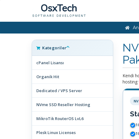
An
NV
Kategoriler
Pak
cPanel Lisansı
Kendi ho
Organik Hit
hosting 
Dedicated / VPS Server
NVme SSD Reseller Hosting
St
MikroTik RouterOS LvL6
1
Plesk Linux Licenses
1