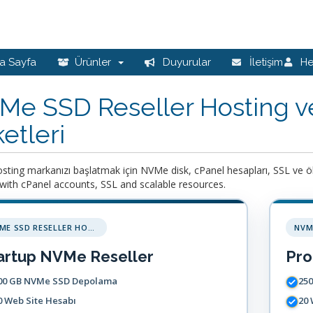
a Sayfa
Ürünler
Duyurular
İletişim
H
Me SSD Reseller Hosting ve
etleri
sting markanızı başlatmak için NVMe disk, cPanel hesapları, SSL ve ölç
with cPanel accounts, SSL and scalable resources.
NVME SSD RESELLER HOSTING
artup NVMe Reseller
Pro
00 GB NVMe SSD Depolama
25
0 Web Site Hesabı
20 