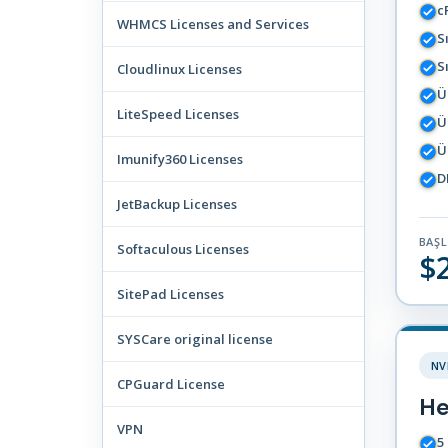
c
WHMCS Licenses and Services
S
S
Cloudlinux Licenses
Ü
LiteSpeed Licenses
Ü
Ü
Imunify360 Licenses
D
JetBackup Licenses
BAŞ
Softaculous Licenses
$
SitePad Licenses
SYSCare original license
CPGuard License
He
VPN
5