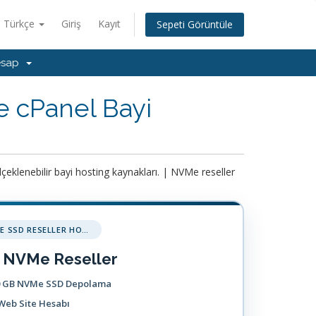
Türkçe
Giriş
Kayıt
Sepeti Görüntüle
esap
 cPanel Bayi
eklenebilir bayi hosting kaynakları. | NVMe reseller
NVME SSD RESELLER HOSTING
 NVMe Reseller
0 GB NVMe SSD Depolama
Web Site Hesabı