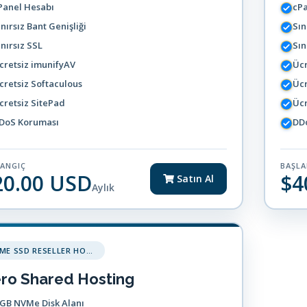
Panel Hesabı
cP
ınırsız Bant Genişliği
Sın
ınırsız SSL
Sın
cretsiz imunifyAV
Ücr
cretsiz Softaculous
Ücr
cretsiz SitePad
Ücr
DoS Koruması
DD
LANGIÇ
BAŞLA
20.00 USD
$4
Satın Al
Aylık
NVME SSD RESELLER HOSTING
ro Shared Hosting
 GB NVMe Disk Alanı