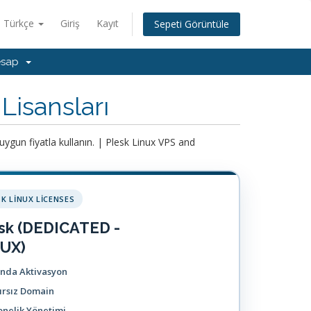
Türkçe
Giriş
Kayıt
Sepeti Görüntüle
esap
Lisansları
 uygun fiyatla kullanın. | Plesk Linux VPS and
SK LINUX LICENSES
sk (DEDICATED -
UX)
ında Aktivasyon
ırsız Domain
nelik Yönetimi