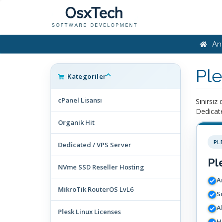
An
Ple
Kategoriler
cPanel Lisansı
Sınırsız
Dedicate
Organik Hit
PL
Dedicated / VPS Server
Pl
NVme SSD Reseller Hosting
A
MikroTik RouterOS LvL6
S
A
Plesk Linux Licenses
H