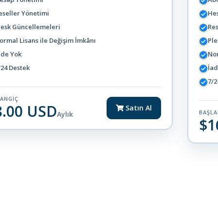
eseller Yönetimi
He
lesk Güncellemeleri
Res
ormal Lisans ile Değişim İmkânı
Ple
ade Yok
Nor
/24 Destek
İad
7/2
LANGIÇ
8.00 USD
Satın Al
BAŞLA
Aylık
$1