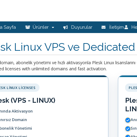
a Sayfa
Ürünler
Duyurular
İletişim
H
sk Linux VPS ve Dedicated 
 domain, abonelik yönetimi ve hızlı aktivasyonla Plesk Linux lisanslarını
d licenses with unlimited domains and fast activation.
ESK LINUX LICENSES
PLE
esk (VPS - LINUX)
Ple
LIN
nında Aktivasyon
ınırsız Domain
An
bonelik Yönetimi
Sın
esap Yönetimi
Abo