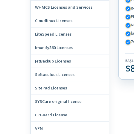
WHMCS Licenses and Services
R
P
Cloudlinux Licenses
N
İ
LiteSpeed Licenses
7
Imunify360 Licenses
JetBackup Licenses
BAŞ
$
Softaculous Licenses
SitePad Licenses
SYSCare original license
CPGuard License
VPN