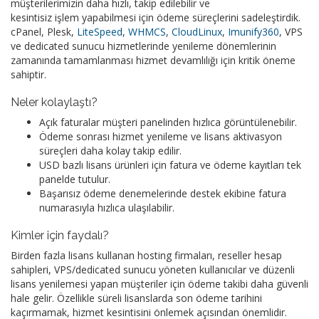
müşterilerimizin daha hızlı, takip edilebilir ve
kesintisiz işlem yapabilmesi için ödeme süreçlerini sadeleştirdik.
cPanel, Plesk,
LiteSpeed
,
WHMCS
,
CloudLinux
,
Imunify360
, VPS
ve dedicated sunucu hizmetlerinde yenileme dönemlerinin
zamanında tamamlanması hizmet devamlılığı için kritik öneme
sahiptir.
Neler kolaylaştı?
Açık faturalar müşteri panelinden hızlıca görüntülenebilir.
Ödeme sonrası hizmet yenileme ve lisans aktivasyon
süreçleri daha kolay takip edilir.
USD bazlı lisans ürünleri için fatura ve ödeme kayıtları tek
panelde tutulur.
Başarısız ödeme denemelerinde destek ekibine fatura
numarasıyla hızlıca ulaşılabilir.
Kimler için faydalı?
Birden fazla lisans kullanan hosting firmaları, reseller hesap
sahipleri, VPS/dedicated sunucu yöneten kullanıcılar ve düzenli
lisans yenilemesi yapan müşteriler için ödeme takibi daha güvenli
hale gelir. Özellikle süreli lisanslarda son ödeme tarihini
kaçırmamak, hizmet kesintisini önlemek açısından önemlidir.