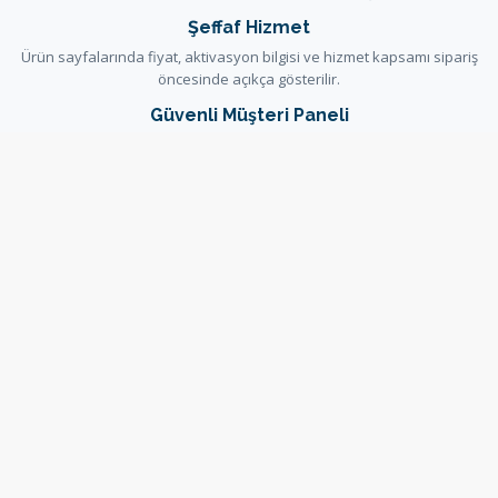
Şeffaf Hizmet
Ürün sayfalarında fiyat, aktivasyon bilgisi ve hizmet kapsamı sipariş
öncesinde açıkça gösterilir.
Güvenli Müşteri Paneli
Siparişler, faturalar ve destek talepleri güvenli WHMCS müşteri
paneli üzerinden yönetilir.
Yardım ve Dokümantasyon
Kurulum ve hizmet kararlarını destekleyen rehberler bilgi
bankasında ve duyurularda yayınlanır.
Bilgi Bankası
Duyurular
Destek Talebi
Sunucu Durumu
Copyright © 2026 OsxTech. All Rights Reserved.