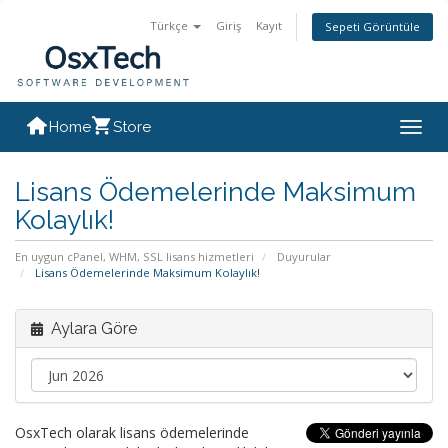
Türkçe
Giriş
Kayıt
Sepeti Görüntüle
Home
Store
Togg
navig
Lisans Ödemelerinde Maksimum
Kolaylık!
En uygun cPanel, WHM, SSL lisans hizmetleri
Duyurular
Lisans Ödemelerinde Maksimum Kolaylık!
Aylara Göre
OsxTech olarak lisans ödemelerinde