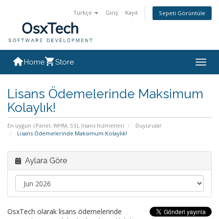
Türkçe
Giriş
Kayıt
Sepeti Görüntüle
Home
Store
Togg
navig
Lisans Ödemelerinde Maksimum
Kolaylık!
En uygun cPanel, WHM, SSL lisans hizmetleri
Duyurular
Lisans Ödemelerinde Maksimum Kolaylık!
Aylara Göre
OsxTech olarak lisans ödemelerinde