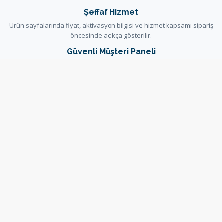
Şeffaf Hizmet
Ürün sayfalarında fiyat, aktivasyon bilgisi ve hizmet kapsamı sipariş
öncesinde açıkça gösterilir.
Güvenli Müşteri Paneli
Siparişler, faturalar ve destek talepleri güvenli WHMCS müşteri
paneli üzerinden yönetilir.
Yardım ve Dokümantasyon
Kurulum ve hizmet kararlarını destekleyen rehberler bilgi
bankasında ve duyurularda yayınlanır.
Bilgi Bankası
Duyurular
Destek Talebi
Sunucu Durumu
Copyright © 2026 OsxTech. All Rights Reserved.