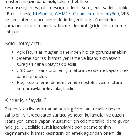
müşterilerimizin daha hızlı, takip edilebilir ve
kesintisiz işlem yapabilmesi için ödeme süreçlerini sadeleştirdik.
cPanel, Plesk,
LiteSpeed
,
WHMCS
,
CloudLinux
,
Imunify360
, VPS
ve dedicated sunucu hizmetlerinde yenileme dönemlerinin
zamanında tamamlanması hizmet devamlılığı için kritik öneme
sahiptir.
Neler kolaylaştı?
Açık faturalar müşteri panelinden hızlıca görüntülenebilir.
Ödeme sonrası hizmet yenileme ve lisans aktivasyon
süreçleri daha kolay takip edilir.
USD bazlı lisans ürünleri için fatura ve ödeme kayıtları tek
panelde tutulur.
Başarısız ödeme denemelerinde destek ekibine fatura
numarasıyla hızlıca ulaşılabilir.
Kimler için faydalı?
Birden fazla lisans kullanan hosting firmaları, reseller hesap
sahipleri, VPS/dedicated sunucu yöneten kullanıcılar ve düzenli
lisans yenilemesi yapan müşteriler için ödeme takibi daha güvenli
hale gelir. Özellikle süreli lisanslarda son ödeme tarihini
kaçırmamak, hizmet kesintisini önlemek açısından önemlidir.