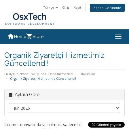
Türkçe
Giriş
Kayıt
Sepeti Görüntüle
Home
Store
Togg
navig
Organik Ziyaretçi Hizmetimiz
Güncellendi!
En uygun cPanel, WHM, SSL lisans hizmetleri
Duyurular
Organik Ziyaretçi Hizmetimiz Güncellendi!
Aylara Göre
İnternet dünyasında var olmak, sadece bir