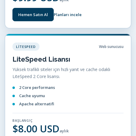
Hemen Satın Al
Planları incele
Web sunucusu
LITESPEED
LiteSpeed Lisansı
Yüksek trafikli siteler için hızlı yanıt ve cache odaklı
LiteSpeed 2 Core lisansı.
2 Core performans
Cache uyumu
Apache alternatifi
BAŞLANGIÇ
$8.00 USD
aylık