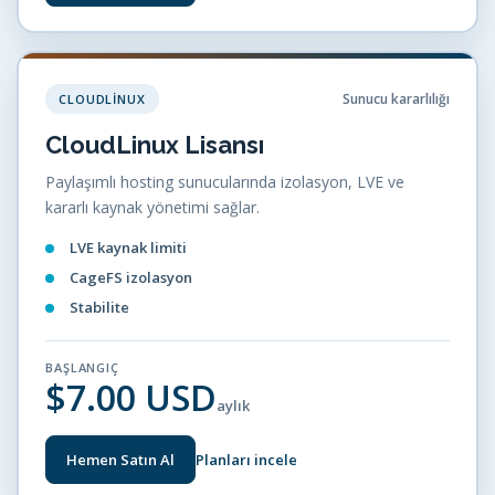
Sunucu kararlılığı
CLOUDLINUX
CloudLinux Lisansı
Paylaşımlı hosting sunucularında izolasyon, LVE ve
kararlı kaynak yönetimi sağlar.
LVE kaynak limiti
CageFS izolasyon
Stabilite
BAŞLANGIÇ
$7.00 USD
aylık
Hemen Satın Al
Planları incele