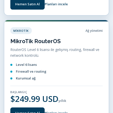
Hemen Satın Al
Planları incele
Ağ yönetimi
MIKROTIK
MikroTik RouterOS
RouterOS Level 6 lisansı ile gelişmiş routing, firewall ve
network kontrolü.
Level 6 lisans
Firewall ve routing
Kurumsal ağ
BAŞLANGIÇ
$249.99 USD
yıllık