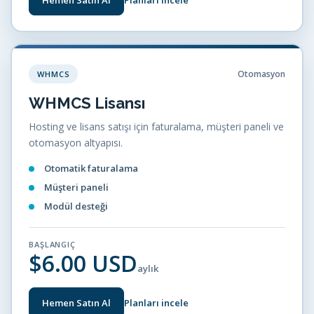
Hemen Satın Al
Planları incele
Otomasyon
WHMCS
WHMCS Lisansı
Hosting ve lisans satışı için faturalama, müşteri paneli ve
otomasyon altyapısı.
Otomatik faturalama
Müşteri paneli
Modül desteği
BAŞLANGIÇ
$6.00 USD
aylık
Hemen Satın Al
Planları incele