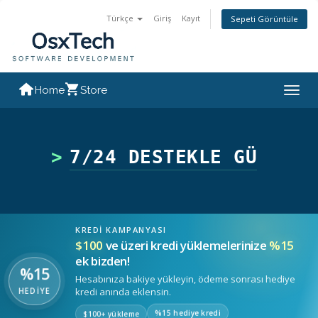
Türkçe
Giriş
Kayıt
Sepeti Görüntüle
Home
Store
Togg
navig
7/24
>
KREDI KAMPANYASI
$100
ve üzeri kredi yüklemelerinize
%15
ek bizden!
%15
Hesabınıza bakiye yükleyin, ödeme sonrası hediye
HEDİYE
kredi anında eklensin.
%15 hediye kredi
$100+ yükleme