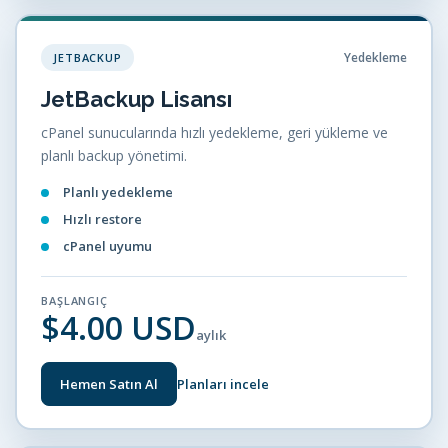
Yedekleme
JETBACKUP
JetBackup Lisansı
cPanel sunucularında hızlı yedekleme, geri yükleme ve
planlı backup yönetimi.
Planlı yedekleme
Hızlı restore
cPanel uyumu
BAŞLANGIÇ
$4.00 USD
aylık
Hemen Satın Al
Planları incele