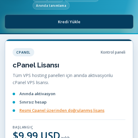
Anında tanımlama
Kredi Yükle
Kontrol paneli
CPANEL
cPanel Lisansı
Tüm VPS hosting panelleri için anında aktivasyonlu
cPanel VPS lisansı.
Anında aktivasyon
Sınırsız hesap
Resmi Cpanel üzerinden doğrulanmış lisans
BAŞLANGIÇ
$9.99 USD
aylık