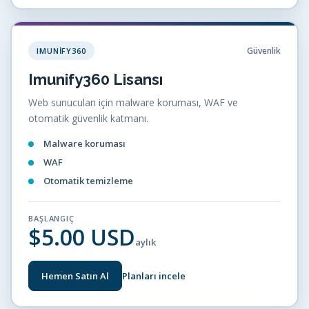
Güvenlik
IMUNIFY360
Imunify360 Lisansı
Web sunucuları için malware koruması, WAF ve
otomatik güvenlik katmanı.
Malware koruması
WAF
Otomatik temizleme
BAŞLANGIÇ
$5.00 USD
aylık
Hemen Satın Al
Planları incele